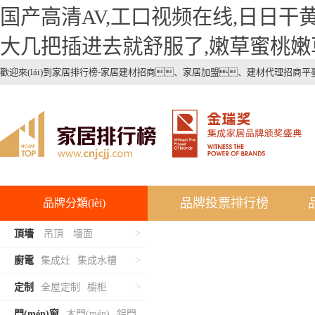
国产高清AV,工口视频在线,日日干
大几把插进去就舒服了,嫩草蜜桃嫩草
歡迎來(lái)到家居排行榜-家居建材招商、家居加盟、建材代理招商平臺(t
品牌投票排行榜
品牌分類(lèi)
>
頂墻
吊頂
墻面
>
廚電
集成灶
集成水槽
>
定制
全屋定制
櫥柜
門(mén)窗
木門(mén)
鋁門