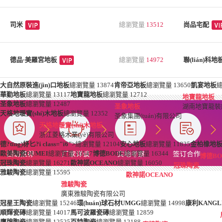
司米
總瀏覽量
13512
尚品宅配
德品·美羅宮地板
總瀏覽量
14972
聯(lián)科地
大自然原裝進(jìn)口地板
總瀏覽量
13874
肯帝亞地板
總瀏覽量
13650
凱宴地板
華勤地板
總瀏覽量
13117
地寶龍地板
總瀏覽量
12712
地寶龍地板
圣象地板
總瀏覽量
12487
圣象地板
湖南地寶龍裝
天格地暖實(shí)木地板
總瀏覽量
12352
圣象集團(tuán)有限公司
天格地暖實(shí)木地板
浙江菱格木業(yè)有限公司
德?tīng)柕匕?i class="i6">
總瀏覽量
12104
安心地板
總瀏覽量
11835
金柏橡地
歐美陶瓷OUMEI
總瀏覽量
16547
博德BODE
總瀏覽量
16344
博德BO
冠珠陶瓷
總瀏覽量
16271
歐神諾OCEANO
總瀏覽量
16050
冠珠陶瓷
雅駿陶瓷
總瀏覽量
15595
歐神諾OCEANO
雅駿陶瓷
廣東雅駿陶瓷有限公司
冠星王陶瓷
總瀏覽量
15246
環(huán)球石材UMGG
總瀏覽量
14998
康利KANGL
順輝瓷磚
總瀏覽量
14017
馬可波羅瓷磚
總瀏覽量
12859
鷹牌陶瓷
總瀏覽量
12525
百特陶瓷
總瀏覽量
12188