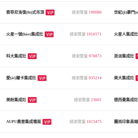
索菲尼洛復(fù)式吊頂
總瀏覽量
190080
世紀(jì)豪門(
火星一號(hào)集成灶
總瀏覽量
1016571
火星人集成灶
科大集成灶
總瀏覽量
978873
浙派集成灶
愛(ài)爾卡集成灶
總瀏覽量
935214
美大集成灶
美盼集成灶
總瀏覽量
23601
德西曼集成灶
AUPU奧普集成墻面
總瀏覽量
1015475
麗尚印象高端