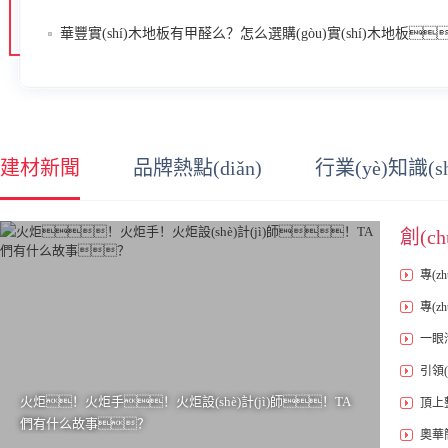
華豐實(shí)木地板有甲醛么？怎么選購(gòu)實(shí)木地板
建材新聞
品牌熱點(diǎn)
行業(yè)知識(sh
專(z
專(z
一眼
引領(
火炬！火炬手！火炬設(shè)計(jì)師！TA
頂上整
們有什么故事？
奧華簡