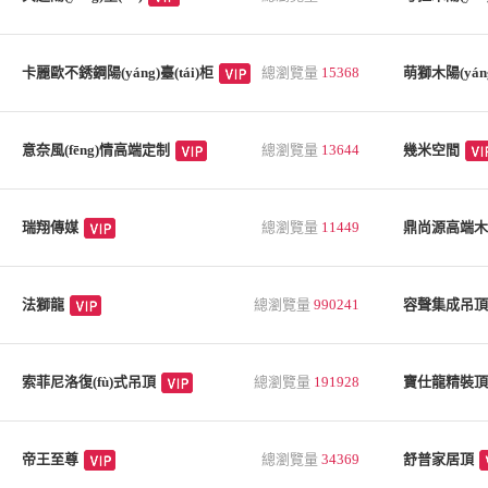
卡麗歐不銹鋼陽(yáng)臺(tái)柜
總瀏覽量
15368
萌獅木陽(yáng)
意奈風(fēng)情高端定制
總瀏覽量
13644
幾米空間
瑞翔傳媒
總瀏覽量
11449
鼎尚源高端木陽(
法獅龍
總瀏覽量
990241
容聲集成吊頂
索菲尼洛復(fù)式吊頂
總瀏覽量
191928
寶仕龍精裝頂
帝王至尊
總瀏覽量
34369
舒普家居頂