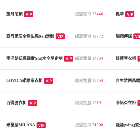
施丹吊頂
總瀏覽量
25446
奧華
亞丹家居全屋生態(tài)定制
總瀏覽量
19772
瑞翔傳媒
南洋胡氏高端實(shí)木全屋定制
總瀏覽量
14734
好萊客衣柜
LOVICA諾維家衣柜
總瀏覽量
12754
合生雅居高端
百得勝衣柜
總瀏覽量
12191
卡諾亞衣柜
米蘭納MILANA
總瀏覽量
21200
龍陽(yáng)安