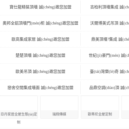
寶仕龍精裝頂墻 誠(chéng)邀您加盟
吉柏利頂墻集成 誠(ch
奧邦全鋁頂墻門(mén)柜 誠(chéng)邀您加盟
沃爾博美式吊頂 誠(ch
歐高集成家居 誠(chéng)邀您加盟
鼎美頂墻?集成 誠(ch
楚楚頂墻 誠(chéng)邀您加盟
世紀(jì)豪門(mén) 誠(
歐美吊頂 誠(chéng)邀您加盟
臺(tái)灣樂(lè)奇 誠(
戀舍空間集成墻面 誠(chéng)邀您加盟
品鼎空調(diào)頂 誠(c
亞丹家居全屋生態(tài)定
瑞翔傳媒
歐蒂尼全屋定制
制