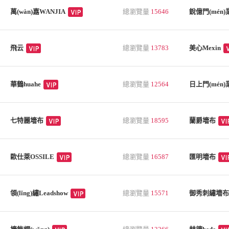
萬(wàn)嘉WANJIA
總瀏覽量
15646
銳億門(mén)業
飛云
總瀏覽量
13783
美心Mexin
華鶴huahe
總瀏覽量
12564
日上門(mén)業
七特麗墻布
總瀏覽量
18595
蘭爵墻布
歐仕萊OSSILE
總瀏覽量
16587
匯明墻布
領(lǐng)繡Leadshow
總瀏覽量
15571
御秀刺繡墻布R