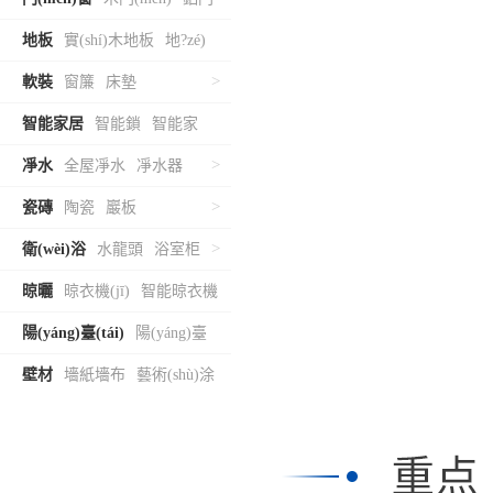
>
(mén)窗
地板
實(shí)木地板
地?zé)
>
岬匕?/a>
>
軟裝
窗簾
床墊
智能家居
智能鎖
智能家
>
居
>
凈水
全屋凈水
凈水器
>
瓷磚
陶瓷
巖板
>
衛(wèi)浴
水龍頭
浴室柜
晾曬
晾衣機(jī)
智能晾衣機
>
(jī)
陽(yáng)臺(tái)
陽(yáng)臺
>
(tái)定制
洗衣柜
壁材
墻紙墻布
藝術(shù)涂
>
料