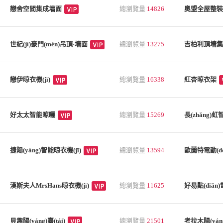
戀舍空間集成墻面
總瀏覽量
14826
奧盟全屋整裝
世紀(jì)豪門(mén)吊頂·墻面
總瀏覽量
13275
吉柏利頂墻集
戀伊晾衣機(jī)
總瀏覽量
16338
紅杏晾衣架
好太太智能晾曬
總瀏覽量
15269
長(zhǎng)虹
捷陽(yáng)智能晾衣機(jī)
總瀏覽量
13594
歐蘭特電動(dòn
漢斯夫人MrsHans晾衣機(jī)
總瀏覽量
11625
好易點(diǎn)
貝趣陽(yáng)臺(tái)
總瀏覽量
21501
考拉木陽(yáng)