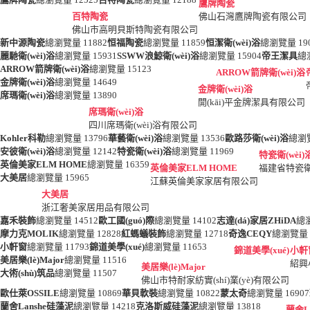
鷹牌陶瓷
百特陶瓷
佛山石灣鷹牌陶瓷有限公司
佛山市高明貝斯特陶瓷有限公司
新中源陶瓷
總瀏覽量
11882
恒福陶瓷
總瀏覽量
11859
恒潔衛(wèi)浴
總瀏覽量
19
麗馳衛(wèi)浴
總瀏覽量
15931
SSWW浪鯨衛(wèi)浴
總瀏覽量
15904
帝王潔具
總
ARROW箭牌衛(wèi)浴
總瀏覽量
15123
ARROW箭牌衛(wèi)浴
金牌衛(wèi)浴
總瀏覽量
14649
金牌衛(wèi)浴
席瑪衛(wèi)浴
總瀏覽量
13890
開(kāi)平金牌潔具有限公司
席瑪衛(wèi)浴
四川席瑪衛(wèi)浴有限公司
Kohler科勒
總瀏覽量
13796
華藝衛(wèi)浴
總瀏覽量
13536
歐路莎衛(wèi)浴
總瀏
安彼衛(wèi)浴
總瀏覽量
12142
特瓷衛(wèi)浴
總瀏覽量
11969
特瓷衛(wèi)
英倫美家ELM HOME
總瀏覽量
16359
英倫美家ELM HOME
福建省特瓷衛(w
大美居
總瀏覽量
15965
江蘇英倫美家家居有限公司
大美居
浙江奢美家居用品有限公司
嘉禾裝飾
總瀏覽量
14512
歐工國(guó)際
總瀏覽量
14102
志達(dá)家居ZHiDA
總
摩力克MOLIK
總瀏覽量
12828
紅螞蟻裝飾
總瀏覽量
12718
奇逸CEQY
總瀏覽量
小軒窗
總瀏覽量
11793
錦道美學(xué)
總瀏覽量
11653
錦道美學(xué)
小軒
美居樂(lè)Major
總瀏覽量
11516
紹興
美居樂(lè)Major
大術(shù)筑品
總瀏覽量
11507
佛山市特耐家紡實(shí)業(yè)有限公司
歐仕萊OSSILE
總瀏覽量
10869
華貝軟裝
總瀏覽量
10822
蒙太奇
總瀏覽量
16907
蘭舍Lanshe硅藻泥
總瀏覽量
14218
克洛斯威硅藻泥
總瀏覽量
13818
蘭舍L