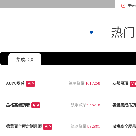
美好家
集成吊頂
AUPU奧普
總瀏覽量
1017258
友邦吊頂
品格高端頂墻
總瀏覽量
965218
容聲集成吊頂
德萊寶全屋定制吊頂
總瀏覽量
932881
派格森全屋吊