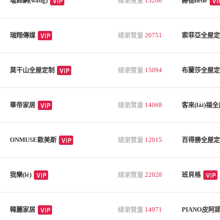
墻飾網(wǎng)
總瀏覽量
13266
赫德hede
瑞翔傳媒
總瀏覽量
20751
索菲亞全屋定
莫干山全屋定制
總瀏覽量
15094
布蘭莎全屋定
華帝家居
總瀏覽量
14068
客來(lái)福
ONMUSE歐美斯
總瀏覽量
12015
百得勝全屋定
我樂(lè)
總瀏覽量
22028
班貝格
韓麗家居
總瀏覽量
14971
PIANO皮阿